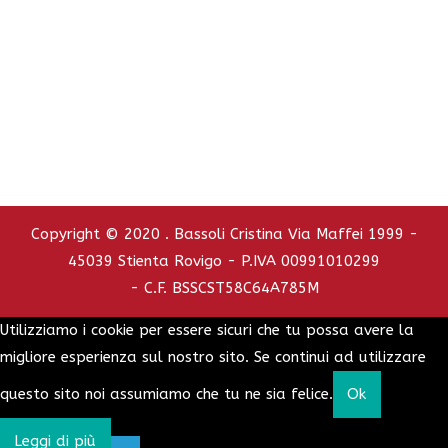
C.C.I.A.A. - REA : RO - 126772
info@bassolicristina.it
Privacy Policy
Cookie Policy
Copyright © 2020 . Bassoli Cristina Via Maffei 1999 -
45039 Stienta Rovigo - P.IVA 00991010299
- C.F. BSSCST58C64A785M
Utilizziamo i cookie per essere sicuri che tu possa avere la
migliore esperienza sul nostro sito. Se continui ad utilizzare
questo sito noi assumiamo che tu ne sia felice.
Ok
Leggi di più