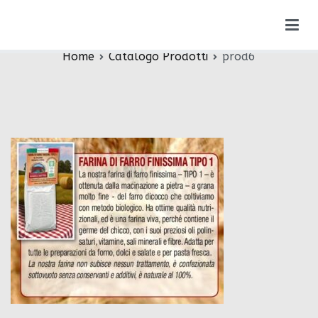
Vai
prod6
al
contenuto
Home
Catalogo Prodotti
prod6