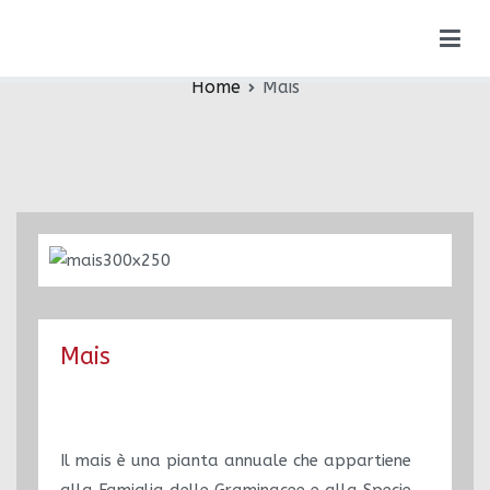
Vai
Mais
al
contenuto
Home
Mais
Mais
Il mais è una pianta annuale che appartiene
alla Famiglia delle Graminacee e alla Specie