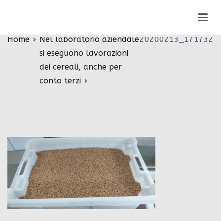
Vai
20200213_171732
al
contenuto
Home
Nel laboratorio aziendale
20200213_171732
si eseguono lavorazioni
dei cereali, anche per
conto terzi