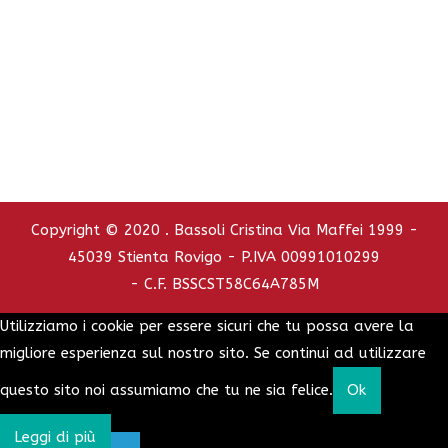
C.C.I.A.A. - REA : RO - 126772
info@bassolicristina.it
Privacy Policy
Cookie Policy
Copyright © 2020 . Bassoli Cristina Via Maffei 1999 -
45039 Stienta Rovigo - P.IVA 00991010299
- C.F. BSSCST58C64A785M
Utilizziamo i cookie per essere sicuri che tu possa avere la
migliore esperienza sul nostro sito. Se continui ad utilizzare
questo sito noi assumiamo che tu ne sia felice.
Ok
Leggi di più