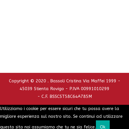
Tel. e Fax 0425.751110 - Cell. 347.2737392
C.C.I.A.A. - REA : RO - 126772
info@bassolicristina.it
Privacy Policy
Cookie Policy
Copyright © 2020 . Bassoli Cristina Via Maffei 1999 -
45039 Stienta Rovigo - P.IVA 00991010299
- C.F. BSSCST58C64A785M
Utilizziamo i cookie per essere sicuri che tu possa avere la
migliore esperienza sul nostro sito. Se continui ad utilizzare
questo sito noi assumiamo che tu ne sia felice.
Ok