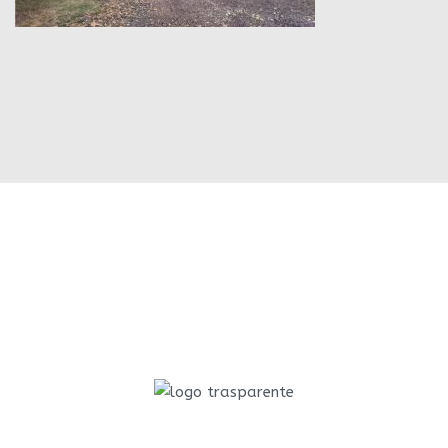
Sede aziendale: Via Maffei 1999 - 45039 Stienta RO