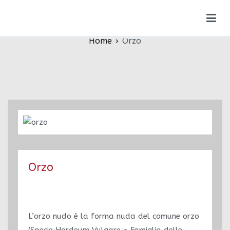
Vai
Orzo
al
contenuto
Home
Orzo
Orzo
L’orzo nudo è la forma nuda del comune orzo
(Specie Hordeum Vulgare - Famiglia delle