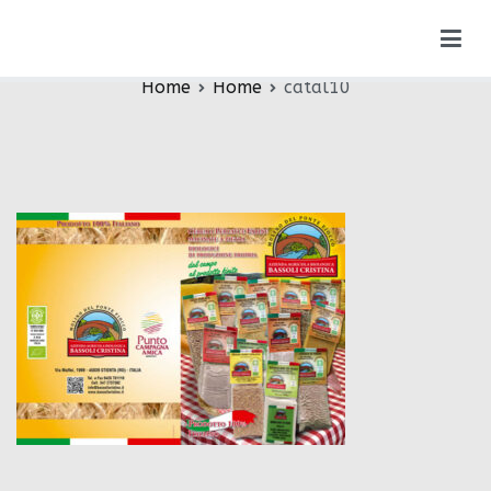
Vai
catal10
al
contenuto
Home
Home
catal10