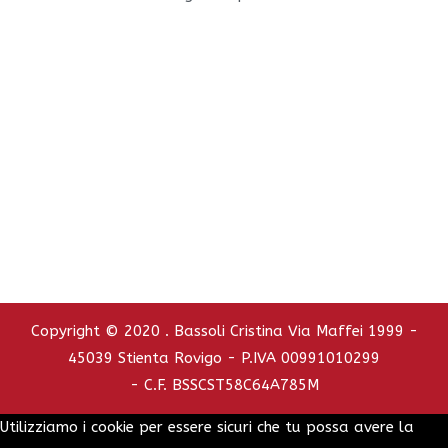
Sede aziendale: Via Maffei 1999 - 45039 Stienta RO
Tel. e Fax 0425.751110 - Cell. 347.2737392
C.C.I.A.A. - REA : RO - 126772
info@bassolicristina.it
Privacy Policy
Cookie Policy
Copyright © 2020 . Bassoli Cristina Via Maffei 1999 -
45039 Stienta Rovigo - P.IVA 00991010299
- C.F. BSSCST58C64A785M
Utilizziamo i cookie per essere sicuri che tu possa avere la